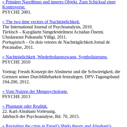
» Primärer Narzißmus und inneres Objekt. Zum Schicksal einer
Kontroverse.
PSYCHE 2001.
» The two time vectors of Nachträglichkeit.
The International Journal of Psychoanalysis, 2010.
Türkisch
– Kaygilarin Simgelestirilmesi Acisidan Önemi.
Uluslararasi Psikanaliz Yilligi, 2011.
Portugisisch
– Os dois vetores de Nachträglichkeit.Jornal de
Psicanalise, 2011.
» Nachträglichkeit, Wiederholungszwang, Symbolisierung.
PSYCHE 2010
Vortrag: Freuds Konzept der Abstinenz und die Schwierigkeit, die
Grenzen seiner Durchführbarkeit festzulegen. DPV-Tagungsband
194-200, 2012.
» Vom Nutzen der Metapsychologie.
PSYCHE 2013
» Phantasie oder Realität.
22. Karl-Abraham-Vorlesung.
Jahrbuch der Psychoanalyse, Bd. 70, 2015.
»
Revisiting the crisis in Freud’s libido theory and Abraham’s